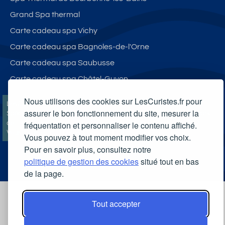
Grand Spa thermal
Carte cadeau spa Vichy
Carte cadeau spa Bagnoles-de-l'Orne
Carte cadeau spa Saubusse
Carte cadeau spa Châtel-Guyon
Nous utilisons des cookies sur LesCuristes.fr pour
LesCuristes.fr participe et est conforme à l'ensemble des
assurer le bon fonctionnement du site, mesurer la
Spécifications et Politiques du Transparency & Consent Framework
de l'IAB Europe et utilise la Consent Management Platform n°92.
fréquentation et personnaliser le contenu affiché.
Vous pouvez modifier vos choix à tout moment en
cliquant ici
.
Vous pouvez à tout moment modifier vos choix.
Pour en savoir plus, consultez notre
politique de gestion des cookies
situé tout en bas
de la page.
Tout accepter