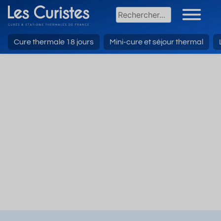
Cure thermale 18 jours
Mini-cure et séjour thermal