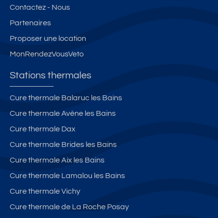
à
X
Contactez - Nous
m
L
Partenaires
oi
E
n
S
Proposer une location
s
B
MonRendezVousVeto
d
AI
e
N
Stations thermales
1
S
0
0
Cure thermale Balaruc les Bains
m
4
Cure thermale Avène les Bains
in
8
ut
0
Cure thermale Dax
e
0
Cure thermale Brides les Bains
s
Cure thermale Aix les Bains
à
pi
Cure thermale Lamalou les Bains
e
Cure thermale Vichy
d
Cure thermale de La Roche Posay
d