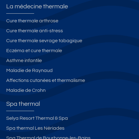
e
La médecine thermale
s
T
Cure thermale arthrose
h
Cure thermale anti-stress
er
m
Cure thermale sevrage tabagique
e
Eczéma et cure thermale
s
Asthme infantile
Maladie de Raynaud
Affections cutanées et thermalisme
Maladie de Crohn
Spa thermal
Selya Resort Thermal & Spa
Spa thermal Les Nériades
Spa Thermal de Bourbonne-les-Bains