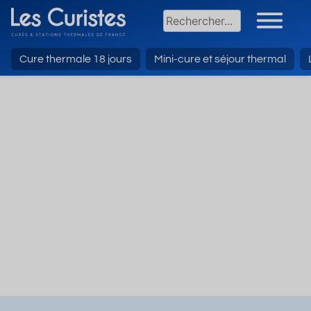
Cure thermale 18 jours
Mini-cure et séjour thermal