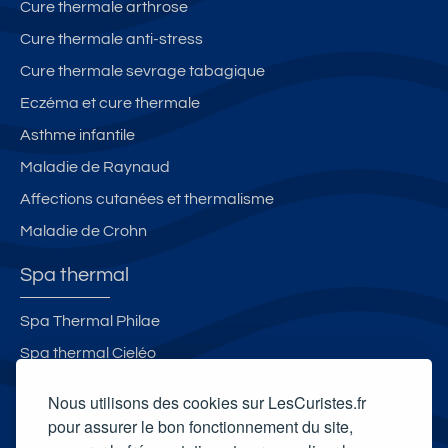
Cure thermale arthrose
Cure thermale anti-stress
Cure thermale sevrage tabagique
Eczéma et cure thermale
Asthme infantile
Maladie de Raynaud
Affections cutanées et thermalisme
Maladie de Crohn
Spa thermal
Spa Thermal Philae
Spa thermal Cieléo
Espace thermoludique & Spa des Thermes de Castéra-
Nous utilisons des cookies sur LesCuristes.fr
Verduzan
pour assurer le bon fonctionnement du site,