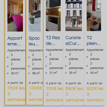
T2 Rez
Curiste
T2
Appart
Spac
de
s(Cure
plein
ement
ieux
chaus
3
Sud
douillet
appa
Appartement
Appartement
Appartement
Appartement
Appartement
sée à
semain
avec
à 20
rtem
2
2
2
2
2
pièces
pièces
pièces
pièces
pièces
proxim
es)rési
parkin
mètres
ent
2
2
2
2
2
ité des
dence
g et
des
de 56
personnes
personnes
personnes
personnes
personnes
Therm
les
navett
Therm
m2
31 m²
35 m²
45 m²
30 m²
56 m²
es
cascad
e
es
A partir de
A partir de
es
curist
A partir de
A partir de
A partir de
750€ les
1200€ les
700€ les
890€ les
920€ les
e
3
3
3
3
3
Plus
Plus
Plus
P
semaines
semaines
semaines
semaines
semaine
d'informations
d'informations
d'informations
d'informati