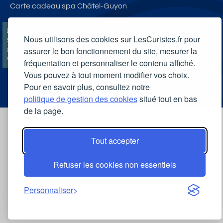
Carte cadeau spa Châtel-Guyon
LesCuristes.fr participe et est conforme à l'ensemble des
Nous utilisons des cookies sur LesCuristes.fr pour
Spécifications et Politiques du Transparency & Consent Framework
assurer le bon fonctionnement du site, mesurer la
de l'IAB Europe et utilise la Consent Management Platform n°92.
Vous pouvez modifier vos choix à tout moment en
cliquant ici
.
fréquentation et personnaliser le contenu affiché.
Vous pouvez à tout moment modifier vos choix.
Pour en savoir plus, consultez notre
politique de gestion des cookies
situé tout en bas
de la page.
Tout accepter
Refuser les cookies non essentiels
Personnaliser