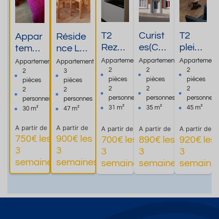
T2
Curist
T2
Appar
Réside
Rez
es(Cur
plein
temen
nce Le
de
e 3
Sud
t
Poète -
Appartement
Appartement
Appartement
Appartement
Appartement
chaus
semai
avec
douille
26A -
2
2
2
2
3
pièces
pièces
pièces
pièces
pièces
sée à
nes)ré
parki
t à 20
Appart
2
2
2
2
2
proxi
sidenc
ng et
mètre
ement
personnes
personnes
personnes
personnes
personnes
mité
e les
navet
s des
classé
31 m²
35 m²
45 m²
30 m²
47 m²
des
casca
te
Therm
2* ICH
A partir de
A partir de
Therm
des
curist
A partir de
A partir de
A partir de
es
750€ les
900€ les
700€ les
890€ les
920€ les
es
e
3
3
3
3
3
Plus
Plus
Plus
semaines
semaines
semaines
semaines
semaine
d'informations
d'informations
d'informations
d'informa