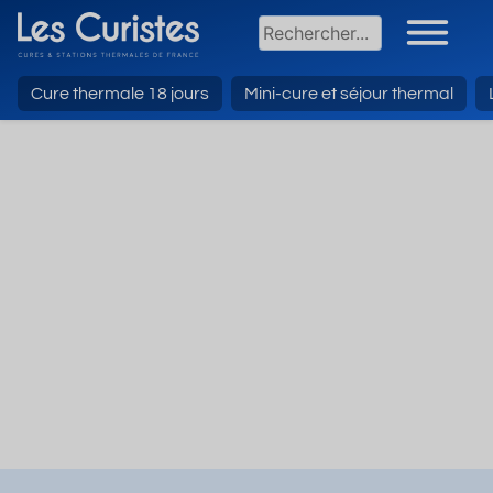
Cure thermale 18 jours
Mini-cure et séjour thermal