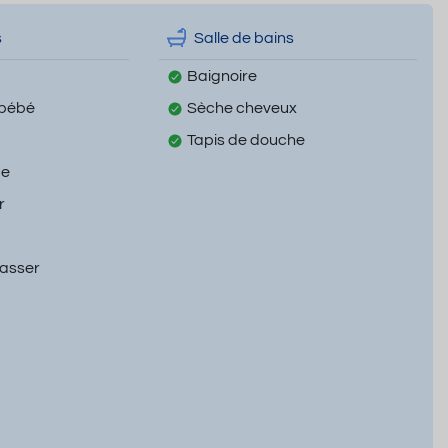
s
Salle de bains
Baignoire
 bébé
Sèche cheveux
Tapis de douche
ge
r
passer