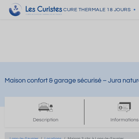
CURE THERMALE
18 JOURS
Maison confort & garage sécurisé – Jura natu
Description
Informations
Lons-le-Saunier
Locations
Maison 3 chr. à Lons-le-Saunier