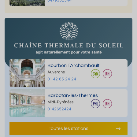
0479552344
Bourbon l`Archambault
Auvergne
01 42 65 24 24
Barbotan-les-Thermes
Midi-Pyrénées
0142652424
Toutes les stations