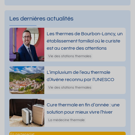
Les dernières actualités
Les thermes de Bourbon-Lancy, un
établissement familial où le curiste
est au centre des attentions
Vie des stations thermales
L’impluvium de l’eau thermale
d’Avène reconnu par l’UNESCO
Vie des stations thermales
Cure thermale en fin d’année : une
solution pour mieux vivre l’hiver
La médecine thermale