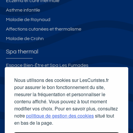
Eczéma et cure thermale
r
Asthme infantile
m
e
Maladie de Raynaud
s
Affections cutanées et thermalisme
d
Maladie de Crohn
e
C
Spa thermal
r
a
Espace Bien-Être et Spa Les Fumades
n
Spa thermal Les Bains du Rocher
s
Nous utilisons des cookies sur LesCuristes.fr
a
Spa Aqua Terra
pour assurer le bon fonctionnement du site,
c,
mesurer la fréquentation et personnaliser le
La Ferme Thermale d'Eugénie
le
contenu affiché. Vous pouvez à tout moment
Carte cadeau spa Vichy
s
modifier vos choix. Pour en savoir plus, consultez
gî
Carte cadeau spa Bagnoles-de-l'Orne
notre
politique de gestion des cookies
situé tout
te
en bas de la page.
Carte cadeau spa Saubusse
s
Carte cadeau spa Châtel-Guyon