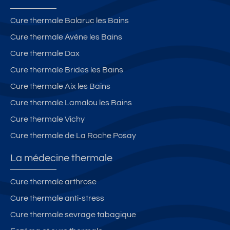
v
à
a
a
1
tif
Cure thermale Balaruc les Bains
tif
0
Cure thermale Avène les Bains
.
m
in
Cure thermale Dax
ut
Cure thermale Brides les Bains
e
Cure thermale Aix les Bains
s
d
Cure thermale Lamalou les Bains
e
Cure thermale Vichy
v
Cure thermale de La Roche Posay
oi
tu
La médecine thermale
re
s
Cure thermale arthrose
d
Cure thermale anti-stress
e
s
Cure thermale sevrage tabagique
te