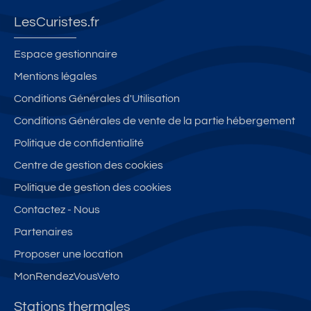
tu
p
d
d
ur
é
er
à
ur
LesCuristes.fr
2
à
s
la
e
e
7
o
c
a
Espace gestionnaire
n
0
n
a
5
Mentions légales
R
0
n
m
M
D
Conditions Générales d'Utilisation
m
e
p
n
C
d
s
a
a
Conditions Générales de vente de la partie hébergement
a
u
a
g
pi
Politique de confidentialité
v
c
v
n
e
e
Centre de gestion des cookies
e
e
e
d
c
nt
c
d
Politique de gestion des cookies
e
re
ja
e
Contactez - Nous
xt
d'
r
s
ér
Partenaires
A
di
th
ie
u
n
er
Proposer une location
ur
bi
p
m
MonRendezVousVeto
p
n
ri
e
ri
et
v
s
Stations thermales