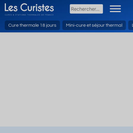
Cure thermale 18 jours
Mini-cure et séjour thermal