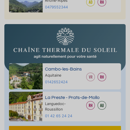
Rhône-Alpes
0479552344
Cambo-les-Bains
Aquitaine
0142652424
La Preste - Prats-de-Mollo
Languedoc-
Roussillon
01 42 65 24 24