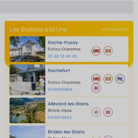
Les Stations à la Une
SPONSORISÉ
Roche-Posay
Poitou-Charentes
05 49 19 49 49
Rochefort
Poitou-Charentes
0546990864
Allevard-les-Bains
Rhône-Alpes
0476975622
Brides-les-Bains