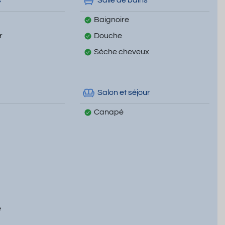
s
Salle de bains
Baignoire
r
Douche
Sèche cheveux
Salon et séjour
Canapé
e