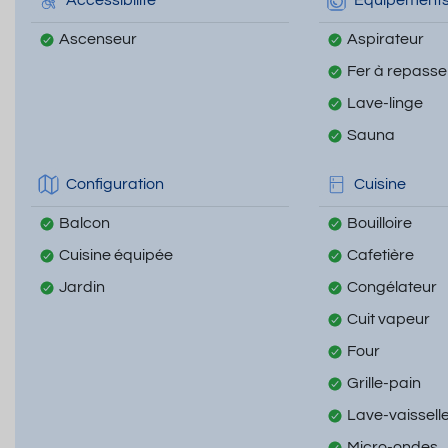
Accessibilité
Equipement
Ascenseur
Aspirateur
Fer à repasse
Lave-linge
Sauna
Configuration
Cuisine
Balcon
Bouilloire
Cuisine équipée
Cafetière
Jardin
Congélateur
Cuit vapeur
Four
Grille-pain
Lave-vaissell
Micro-ondes