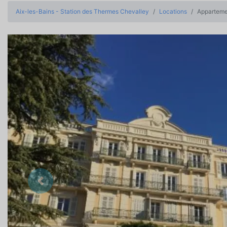
Aix-les-Bains - Station des Thermes Chevalley
Locations
Appartemen
Précedent