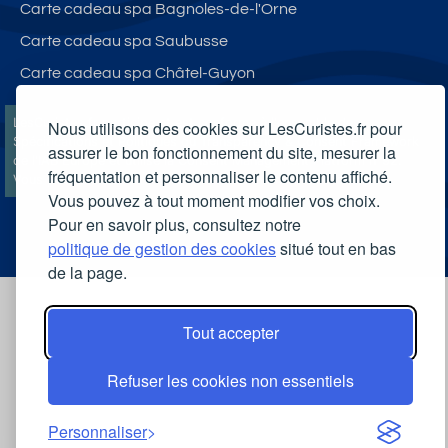
Carte cadeau spa Bagnoles-de-l'Orne
Carte cadeau spa Saubusse
Carte cadeau spa Châtel-Guyon
LesCuristes.fr participe et est conforme à l'ensemble des
Nous utilisons des cookies sur LesCuristes.fr pour
Spécifications et Politiques du Transparency & Consent Framework
assurer le bon fonctionnement du site, mesurer la
de l'IAB Europe et utilise la Consent Management Platform n°92.
fréquentation et personnaliser le contenu affiché.
Vous pouvez modifier vos choix à tout moment en
cliquant ici
.
Vous pouvez à tout moment modifier vos choix.
Pour en savoir plus, consultez notre
politique de gestion des cookies
situé tout en bas
de la page.
Tout accepter
Refuser les cookies non essentiels
Personnaliser