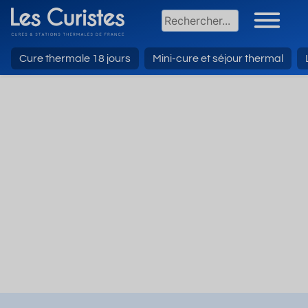
Cure thermale 18 jours
Mini-cure et séjour thermal