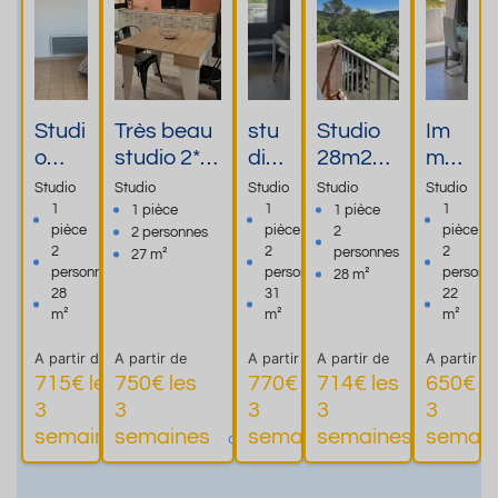
Studi
Très beau
stu
Studio
Im
o
studio 2*
dio
28m2
me
très
nouvellem
2
bien
uble
Studio
Studio
Studio
Studio
Studio
agré
ent rénové
per
situé,
Le
1
1
1
1 pièce
1 pièce
pièce
pièce
pièce
2
2 personnes
able
situé à
son
secteur
Pro
2
2
2
personnes
27 m²
à
moins de
nes
calme à
ven
personnes
personnes
personn
28 m²
GRE
10
clas
GREOU
ce
28
31
22
OUX
minutes à
sé 2
X LES
m²
m²
m²
LES
pied des
étoil
BAINS
A partir de
A partir de
A partir de
A partir de
A partir de
BAIN
Thermes
es
04800
715€ les
750€ les
770€ les
714€ les
650€ le
S
3
3
3
3
3
Plus
Plus
Plus
semaines
semaines
semaines
semaines
semain
d'informations
d'informations
d'informations
d'informa