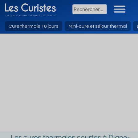
Cure thermale 18 jours
Mini-cure et séjour thermal
Les cures thermales courtes à Digne-