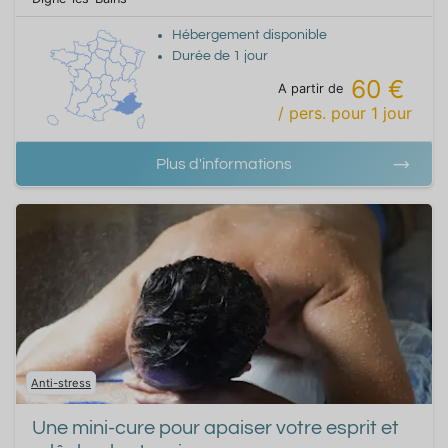
Hébergement disponible
Durée de
1
jour
60 €
A partir de
/ pers.
pour
1
jour
Plus d'informations
Anti-stress
Une mini-cure pour apaiser votre esprit et