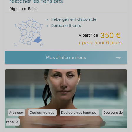
relâcher les tensions
Digne-les-Bains
Hébergement disponible
Durée de
6
jours
350 €
A partir de
/ pers.
pour
6
jours
Plus d'informations
Arthrose
Douleur du dos
Douleurs des hanches
Douleurs de
l'épaule