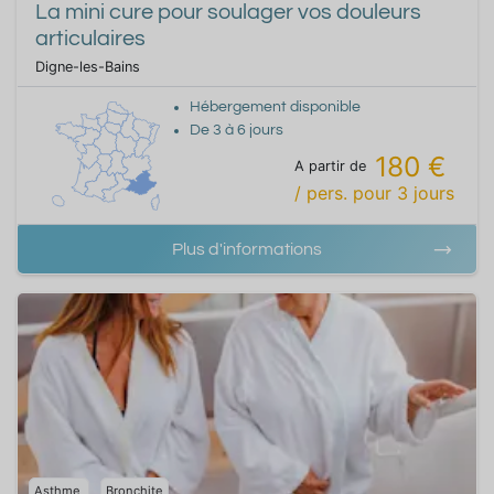
La mini cure pour soulager vos douleurs
articulaires
Digne-les-Bains
Hébergement disponible
De
3
à
6
jours
180 €
A partir de
/ pers.
pour
3
jours
Plus d'informations
Asthme
Bronchite