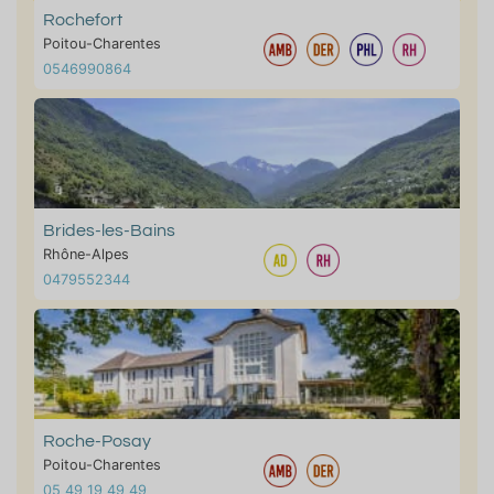
Rochefort
Poitou-Charentes
0546990864
Brides-les-Bains
Rhône-Alpes
0479552344
Roche-Posay
Poitou-Charentes
05 49 19 49 49