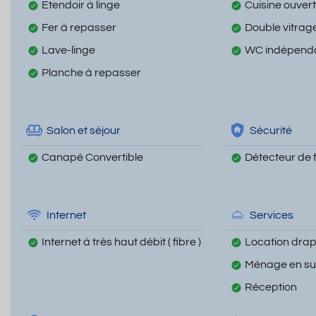
Etendoir à linge
Cuisine ouver
Fer à repasser
Double vitrag
Lave-linge
WC indépend
Planche à repasser
Salon et séjour
Sécurité
Canapé Convertible
Détecteur de
Internet
Services
Internet à très haut débit ( fibre )
Location draps
Ménage en s
Réception