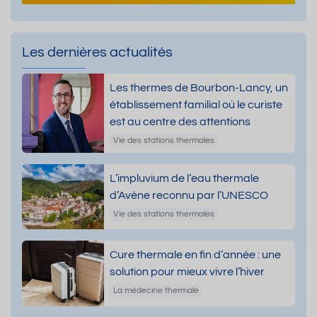
Les dernières actualités
Les thermes de Bourbon-Lancy, un
établissement familial où le curiste
est au centre des attentions
Vie des stations thermales
L’impluvium de l’eau thermale
d’Avène reconnu par l’UNESCO
Vie des stations thermales
Cure thermale en fin d’année : une
solution pour mieux vivre l’hiver
La médecine thermale