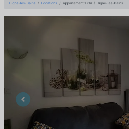
Digne-les-Bains
Locations
Appartement 1 chr. à Digne-les-Bains
Précedent