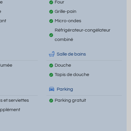
te
Four
e
Grille-pain
ant
Micro-ondes
Réfrigérateur-congélateur
combiné
Salle de bains
 fumée
Douche
Tapis de douche
Parking
 et serviettes
Parking gratuit
upplément