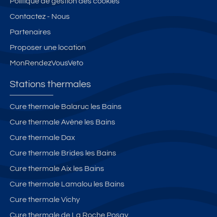
Politique de gestion des cookies
N
N
N
S
e
Contactez - Nous
°3
°8
°3
o
4
9
3
Partenaires
ur
c
Proposer une location
e
MonRendezVousVeto
s
Stations thermales
Cure thermale Balaruc les Bains
Cure thermale Avène les Bains
Cure thermale Dax
Cure thermale Brides les Bains
Cure thermale Aix les Bains
Cure thermale Lamalou les Bains
Cure thermale Vichy
Cure thermale de La Roche Posay