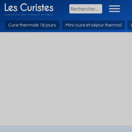
Cure thermale 18 jours
Mini-cure et séjour thermal