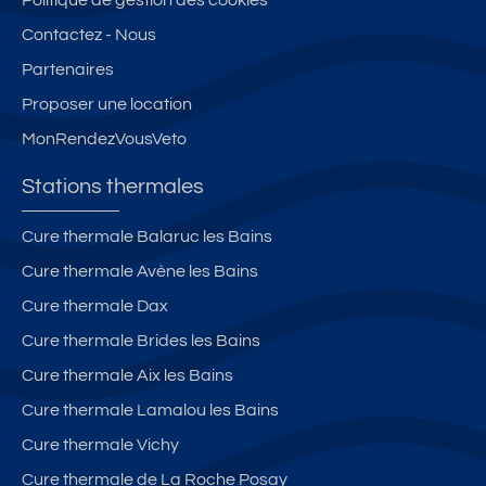
Politique de gestion des cookies
oi
L
ki
Contactez - Nous
s
S
n
Partenaires
L
g
E
et
Proposer une location
S
W
MonRendezVousVeto
B
ifi
AI
-
Stations thermales
N
A
S
P
Cure thermale Balaruc les Bains
P
Cure thermale Avène les Bains
A
R
Cure thermale Dax
T
Cure thermale Brides les Bains
0
Cure thermale Aix les Bains
7
Cure thermale Lamalou les Bains
Cure thermale Vichy
Cure thermale de La Roche Posay