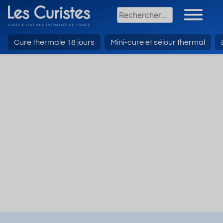
Cure thermale 18 jours
Mini-cure et séjour thermal