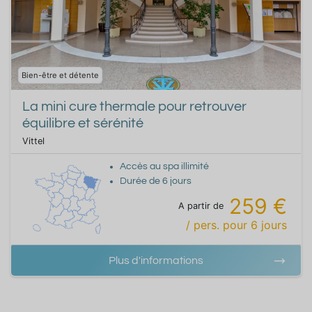
Bien-être et détente
La mini cure thermale pour retrouver
équilibre et sérénité
Vittel
Accès au spa illimité
Durée de
6
jours
259 €
A partir de
/ pers.
pour
6
jours
Plus d'informations