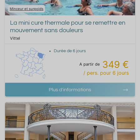
Minceur et surpoids
La mini cure thermale pour se remettre en
mouvement sans douleurs
Vittel
Durée de
6
jours
349 €
A partir de
/ pers.
pour
6
jours
Plus d'informations