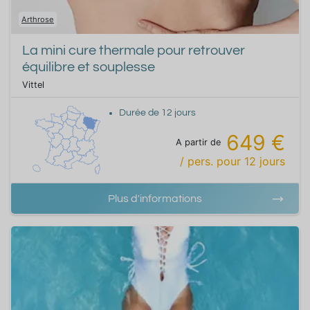
Arthrose
La mini cure thermale pour retrouver
équilibre et souplesse
Vittel
Durée de
12
jours
649 €
A partir de
/ pers.
pour
12
jours
Plus d'informations