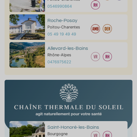
0546990864
Roche-Posay
Poitou-Charentes
05 49 19 49 49
Allevard-les-Bains
Rhône-Alpes
0476975622
Saint-Honoré-les-Bains
Bourgogne