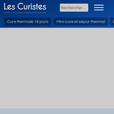
Cure thermale 18 jours
Mini-cure et séjour thermal