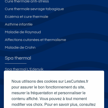
Cure thermale anti-stress
Cure thermale sevrage tabagique
Eczéma et cure thermale
Asthme infantile
Maladie de Raynaud
Affections cutanées et thermalisme
Maladie de Crohn
Spa thermal
Spa thermal L'Edenvik
Spa thermal des Thermes de Lamalou-les-Bains
Nous utilisons des cookies sur LesCuristes.fr
Spa thermal des Thermes de Contrexéville
pour assurer le bon fonctionnement du site,
mesurer la fréquentation et personnaliser le
Selya Resort Thermal & Spa
contenu affiché. Vous pouvez à tout moment
Carte cadeau spa Vichy
modifier vos choix. Pour en savoir plus, consultez
Carte cadeau spa Bagnoles-de-l'Orne