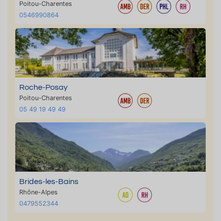
Poitou-Charentes
0546990864
Roche-Posay
Poitou-Charentes
05 49 19 49 49
Brides-les-Bains
Rhône-Alpes
0479552344