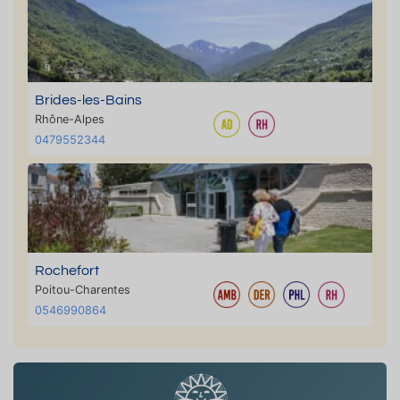
Brides-les-Bains
Rhône-Alpes
0479552344
Rochefort
Poitou-Charentes
0546990864