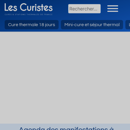
Cure thermale 18 jours
Mini-cure et séjour thermal