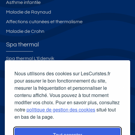
Asthme infantile
Maladie de Raynaud
Affections cutanées et thermalisme
Maladie de Crohn
Spa thermal
Spa thermal L'Edenvik
Spa et Bien-Être Celtô
Nous utilisons des cookies sur LesCuristes.fr
Spa Villa Pompéi
pour assurer le bon fonctionnement du site,
mesurer la fréquentation et personnaliser le
Spa thermal et Espace esthétique des Thermes de Dax
contenu affiché. Vous pouvez à tout moment
Carte cadeau spa Vichy
modifier vos choix. Pour en savoir plus, consultez
Carte cadeau spa Bagnoles-de-l'Orne
notre
politique de gestion des cookies
situé tout
en bas de la page.
Carte cadeau spa Saubusse
Carte cadeau spa Châtel-Guyon
Tout accepter