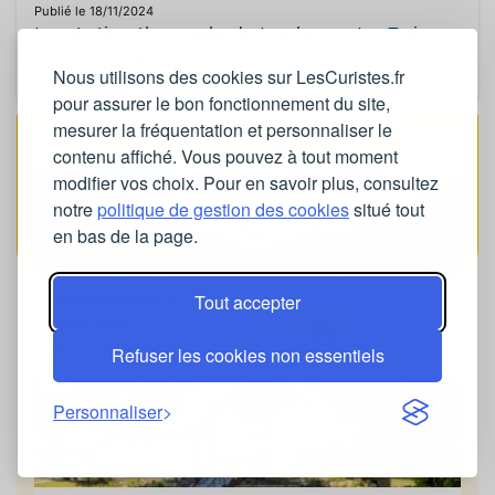
Publié le 18/11/2024
La station thermale de Luchon, « La Reine
des Pyrénées »
Nous utilisons des cookies sur LesCuristes.fr
pour assurer le bon fonctionnement du site,
mesurer la fréquentation et personnaliser le
Les Stations à la Une
SPONSORISÉ
contenu affiché. Vous pouvez à tout moment
modifier vos choix. Pour en savoir plus, consultez
notre
politique de gestion des cookies
situé tout
en bas de la page.
Brides-les-Bains
Tout accepter
Rhône-Alpes
0479552344
Refuser les cookies non essentiels
Personnaliser