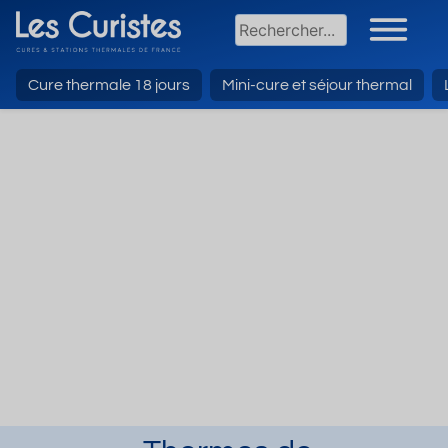
Cure thermale 18 jours
Mini-cure et séjour thermal