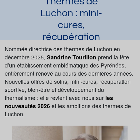
Thermes de
Luchon : mini-
cures,
récupération
sportive et
Nommée directrice des thermes de Luchon en
décembre 2025,
Sandrine Tourillon
prend la tête
nouveaux soins, les
d’un établissement emblématique des
Pyrénées
,
nouveautés 2026
entièrement rénové au cours des dernières années.
Nouvelles offres de soins, mini-cures, récupération
Laura Dupuy
Article publié par
le 27/05/2026
sportive, bien-être et développement du
Luchon
thermalisme : elle revient avec nous sur
les
nouveautés 2026
et les ambitions des thermes de
Demander une documentation
Luchon.