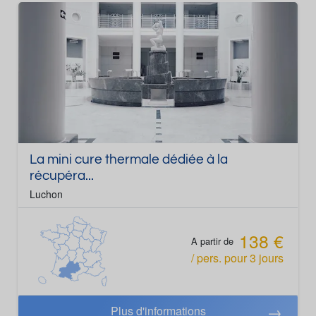
Récupération sportive
La mini cure thermale dédiée à la
récupéra...
Luchon
138 €
A partir de
/ pers.
pour
3
jours
Plus d'informations