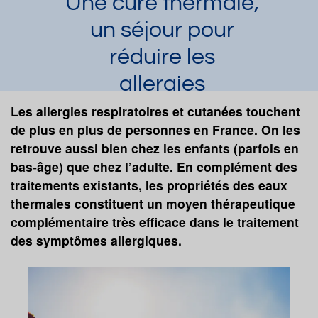
Une cure thermale,
un séjour pour
réduire les
allergies
Laura Dupuy
Les allergies respiratoires et cutanées touchent
Article publié par
le 11/03/2018
et mis à jour le 16/04/2026
de plus en plus de personnes en France. On les
retrouve aussi bien chez les enfants (parfois en
Allergies respiratoires
Rhinite allergique
bas-âge) que chez l’adulte. En complément des
Asthme
Hydrothérapie externe
Hydrothérapie interne
traitements existants, les propriétés des eaux
thermales constituent un moyen thérapeutique
Demander une documentation
complémentaire très efficace dans le traitement
des symptômes allergiques.