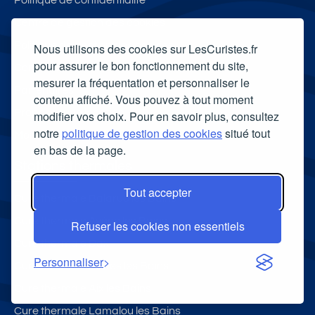
Politique de confidentialité
Centre de gestion des cookies
Politique de gestion des cookies
Nous utilisons des cookies sur LesCuristes.fr
pour assurer le bon fonctionnement du site,
Contactez - Nous
mesurer la fréquentation et personnaliser le
Partenaires
contenu affiché. Vous pouvez à tout moment
Proposer une location
modifier vos choix. Pour en savoir plus, consultez
notre
politique de gestion des cookies
situé tout
MonRendezVousVeto
en bas de la page.
Stations thermales
Tout accepter
Cure thermale Balaruc les Bains
Cure thermale Avène les Bains
Refuser les cookies non essentiels
Cure thermale Dax
Personnaliser
Cure thermale Brides les Bains
Cure thermale Aix les Bains
Cure thermale Lamalou les Bains