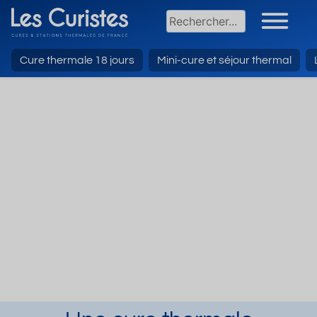
Cure thermale 18 jours
Mini-cure et séjour thermal