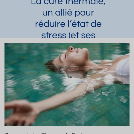
La cure thermale,
un allié pour
réduire l’état de
stress (et ses
troubles
psychosomatiques)
Laura Dupuy
Article publié par
le 13/03/2017
et mis à jour le 08/07/2022
Stress
Troubles anxieux
Demander une documentation