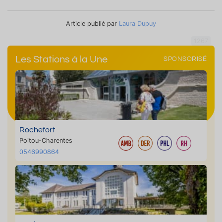
Article publié par
Laura Dupuy
1267
Les Stations à la Une
SPONSORISÉ
Rochefort
Poitou-Charentes
0546990864