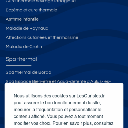
Cure thermale sevrage tabagique
Eczéma et cure thermale
Asthme infantile
Maladie de Raynaud
Affections cutanées et thermalisme
Maladie de Crohn
Spa thermal
Spa thermal de Borda
Spa Espace Bien-être et Aqua-détente d'Aulus-les-
Bains
Nous utilisons des cookies sur LesCuristes.fr
Spa thermal de Nancy
pour assurer le bon fonctionnement du site,
mesurer la fréquentation et personnaliser le
Spa thermal des Thermes de Saubusse
contenu affiché. Vous pouvez à tout moment
Carte cadeau spa Vichy
modifier vos choix. Pour en savoir plus, consultez
Carte cadeau spa Bagnoles-de-l'Orne