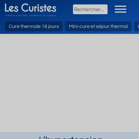
Cure thermale 18 jours
Mini-cure et séjour thermal