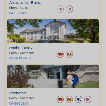
Allevard-les-Bains
Rhône-Alpes
0476975622
Roche-Posay
Poitou-Charentes
05 49 19 49 49
Rochefort
Poitou-Charentes
0546990864