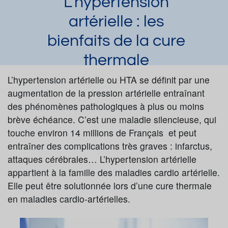
L’hypertension
artérielle : les
bienfaits de la cure
thermale
Claire
L’hypertension artérielle ou HTA se définit par une
Article publié par
le 22/08/2022 et mis
à jour le 27/07/2023
augmentation de la pression artérielle entraînant
des phénomènes pathologiques à plus ou moins
Hypertension artérielle
brève échéance. C’est une maladie silencieuse, qui
Demander une documentation
touche environ 14 millions de Français et peut
entraîner des complications très graves : infarctus,
attaques cérébrales… L’hypertension artérielle
appartient à la famille des maladies cardio artérielle.
Elle peut être solutionnée lors d’une cure thermale
en maladies cardio-artérielles.