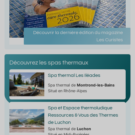
Découvrir la dernière édition du magazine
Les Curistes
Découvrez les spas thermaux
Spa thermal Les Iléades
Spa thermal de
Montrond-les-Bains
Situé en Rhône-Alpes
Spa et Espace thermoludique
Ressources & Vous des Thermes
de Luchon
Spa thermal de
Luchon
Situé en Midi-Pyrénées