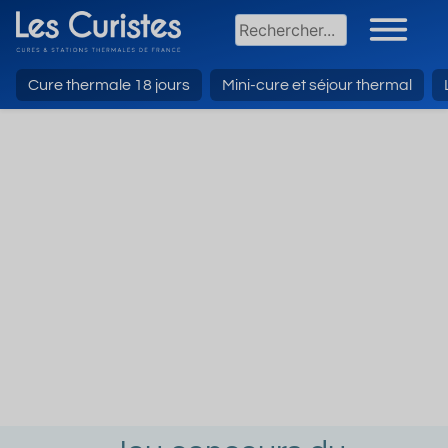
Cure thermale 18 jours
Mini-cure et séjour thermal