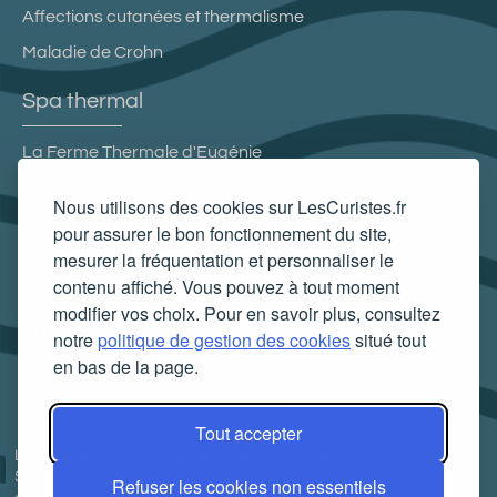
Affections cutanées et thermalisme
Maladie de Crohn
Spa thermal
La Ferme Thermale d'Eugénie
L'Institut Thermal de Niederbonn-les-Bains
Nous utilisons des cookies sur LesCuristes.fr
Spa thermal Aiga Resort
pour assurer le bon fonctionnement du site,
mesurer la fréquentation et personnaliser le
Grand Spa thermal
contenu affiché. Vous pouvez à tout moment
Carte cadeau spa Vichy
modifier vos choix. Pour en savoir plus, consultez
Carte cadeau spa Bagnoles-de-l'Orne
notre
politique de gestion des cookies
situé tout
en bas de la page.
Carte cadeau spa Saubusse
Carte cadeau spa Châtel-Guyon
Tout accepter
LesCuristes.fr participe et est conforme à l'ensemble des
Spécifications et Politiques du Transparency & Consent Framework
Refuser les cookies non essentiels