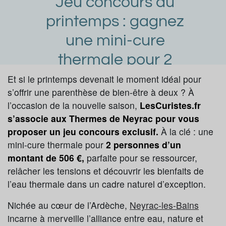
Jeu concours du
printemps : gagnez
une mini-cure
thermale pour 2
personnes aux
Et si le printemps devenait le moment idéal pour
s’offrir une parenthèse de bien-être à deux ? À
Thermes de
l’occasion de la nouvelle saison,
LesCuristes.fr
Neyrac
s’associe aux Thermes de Neyrac pour vous
proposer un jeu concours exclusif.
À la clé : une
Laura Dupuy
Article publié par
le 24/03/2026
mini-cure thermale pour
2 personnes d’un
Neyrac-les-Bains
montant de 506 €,
parfaite pour se ressourcer,
relâcher les tensions et découvrir les bienfaits de
Demander une documentation
l’eau thermale dans un cadre naturel d’exception.
Nichée au cœur de l’Ardèche,
Neyrac-les-Bains
incarne à merveille l’alliance entre eau, nature et