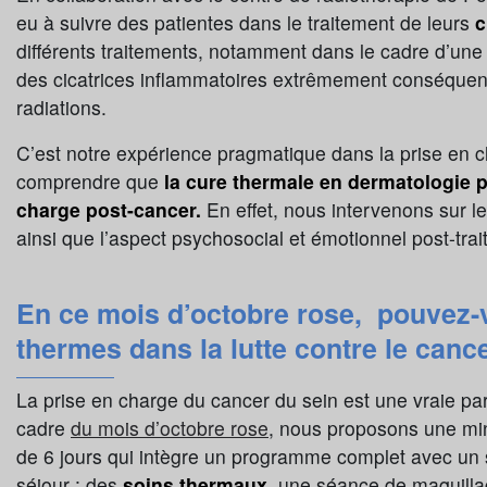
eu à suivre des patientes dans le traitement de leurs
c
différents traitements, notamment dans le cadre d’u
des cicatrices inflammatoires extrêmement conséquen
radiations.
C’est notre expérience pragmatique dans la prise en cha
comprendre que
la cure thermale en dermatologie p
charge post-cancer.
En effet, nous intervenons sur l
ainsi que l’aspect psychosocial et émotionnel post-tra
En ce mois d’octobre rose, pouvez-v
thermes dans la lutte contre le cance
La prise en charge du cancer du sein est une vraie par
cadre
du mois d’octobre rose
, nous proposons une mini
de 6 jours qui intègre un programme complet avec un
séjour : des
soins thermaux
, une séance de maquilla