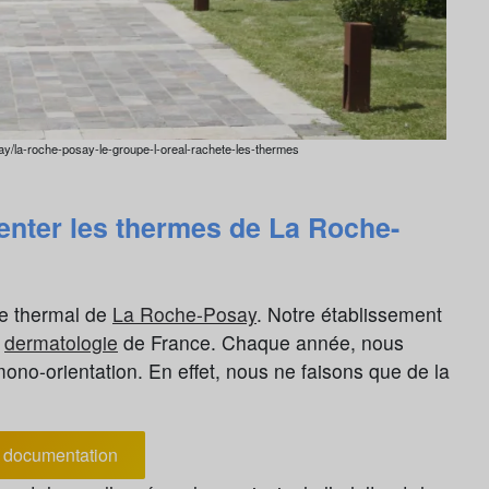
ay/la-roche-posay-le-groupe-l-oreal-rachete-les-thermes
enter les thermes de La Roche-
re thermal de
La Roche-Posay
. Notre établissement
n
dermatologie
de France. Chaque année, nous
mono-orientation. En effet, nous ne faisons que de la
documentation