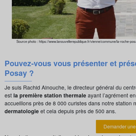
Source photo : https://www.lanouvellerepublique.fr/vienne/commune/la-roche-pos
Pouvez-vous vous présenter et prés
Posay ?
Je suis Rachid Ainouche, le directeur général du cent
es
t
la première station thermale
ayant l’agrément e
accueillons près de 8 000 curistes dans notre station 
dermatologie
et cela depuis près d
e 500 ans.
Demander une 