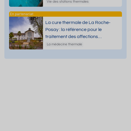
Vie des stations thermales
La cure thermale de La Roche-
Posay : la référence pour le
traitement des affections
dermatologiques
La médecine thermale