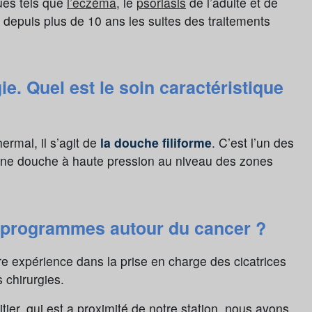
ues tels que
l’eczéma
, le
psoriasis
de l’adulte et de
 depuis plus de 10 ans les suites des traitements
e. Quel est le soin caractéristique
ermal, il s’agit de
la douche filiforme
.
C’est l’un des
n une douche à haute pression au niveau des zones
s programmes autour du cancer ?
tre expérience dans la prise en charge des cicatrices
s chirurgies.
tier, qui est a proximité de notre station, nous avons