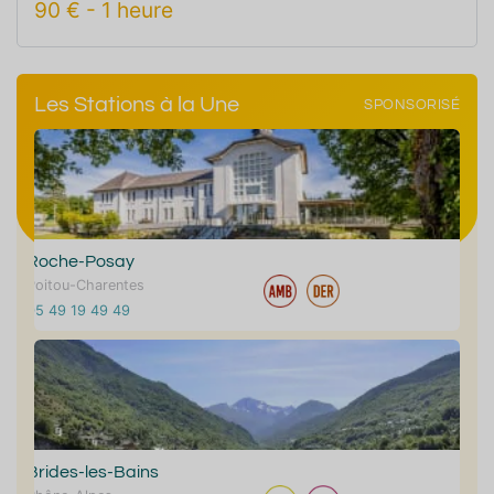
90
€
-
1 heure
Les Stations à la Une
SPONSORISÉ
Roche-Posay
Poitou-Charentes
05 49 19 49 49
Brides-les-Bains