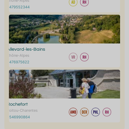
Rhône-Alpes
0479552344
Allevard-les-Bains
Rhône-Alpes
0476975622
Rochefort
Poitou-Charentes
0546990864