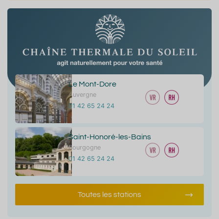
Le Mont-Dore
Auvergne
01 42 65 24 24
Saint-Honoré-les-Bains
Bourgogne
01 42 65 24 24
Toutes les stations