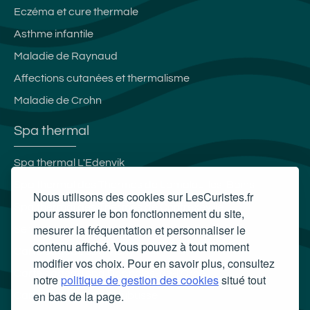
Eczéma et cure thermale
Asthme infantile
Maladie de Raynaud
Affections cutanées et thermalisme
Maladie de Crohn
Spa thermal
Spa thermal L'Edenvik
Spa thermal des Thermes de Lamalou-les-Bains
Nous utilisons des cookies sur LesCuristes.fr
Spa thermal des Thermes de Contrexéville
pour assurer le bon fonctionnement du site,
mesurer la fréquentation et personnaliser le
Selya Resort Thermal & Spa
contenu affiché. Vous pouvez à tout moment
Carte cadeau spa Vichy
modifier vos choix. Pour en savoir plus, consultez
Carte cadeau spa Bagnoles-de-l'Orne
notre
politique de gestion des cookies
situé tout
en bas de la page.
Carte cadeau spa Saubusse