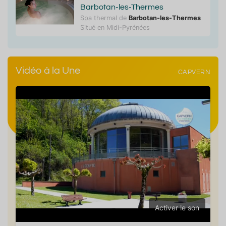
Barbotan-les-Thermes
Spa thermal de
Barbotan-les-Thermes
Situé en Midi-Pyrénées
Vidéo à la Une
CAPVERN
Activer le son