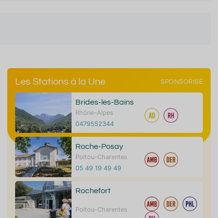
Les Stations à la Une
SPONSORISÉ
Brides-les-Bains
Rhône-Alpes
0479552344
Roche-Posay
Poitou-Charentes
05 49 19 49 49
Rochefort
Poitou-Charentes