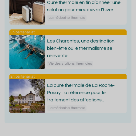
Cure thermale en fin d’année : une
solution pour mieux vivre l’hiver
La médecine thermale
Les Charentes, une destination
bien-être où le thermalisme se
réinvente
Vie des stations thermales
La cure thermale de La Roche-
Posay : la référence pour le
traitement des affections
dermatologiques
La médecine thermale