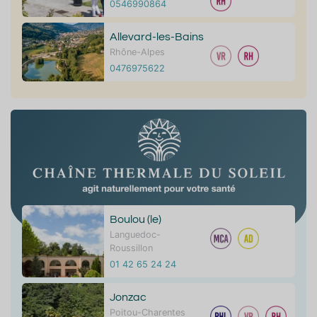
0546990864
Allevard-les-Bains
Rhône-Alpes
0476975622
Boulou (le)
Languedoc-
Roussillon
01 42 65 24 24
Jonzac
Poitou-Charentes