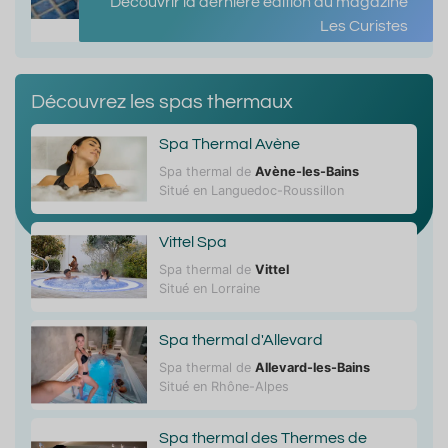
Découvrir la dernière édition du magazine
Les Curistes
Découvrez les spas thermaux
Spa Thermal Avène
Spa thermal de
Avène-les-Bains
Situé en Languedoc-Roussillon
Vittel Spa
Spa thermal de
Vittel
Situé en Lorraine
Spa thermal d'Allevard
Spa thermal de
Allevard-les-Bains
Situé en Rhône-Alpes
Spa thermal des Thermes de