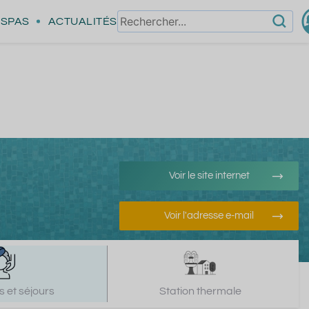
SPAS
ACTUALITÉS
Voir le site internet
Voir l'adresse e-mail
 et séjours
Station thermale