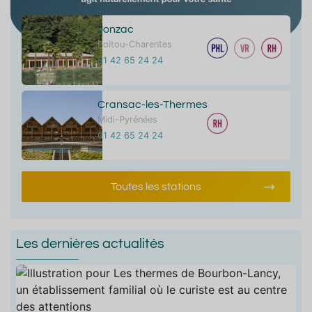
Jonzac
Poitou-Charentes
01 42 65 24 24
Cransac-les-Thermes
Midi-Pyrénées
01 42 65 24 24
Toutes les stations
Les dernières actualités