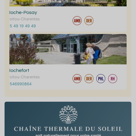
Roche-Posay
Poitou-Charentes
05 49 19 49 49
Rochefort
Poitou-Charentes
0546990864