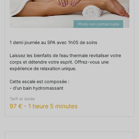
Photo non contractuelle
1 demi journée au SPA avec 1h05 de soins
Laissez les bienfaits de l’eau thermale revitaliser votre
corps et détendre votre esprit. Offrez-vous une
expérience de relaxation unique.
Cette escale est composée :
- d'un bain hydromassant
- d'un massage équilibre du corps de 45 minutes
Tarif et durée
- d'une entrée à l'espace Aqua-détente incluse
97
€
-
1 heure 5 minutes