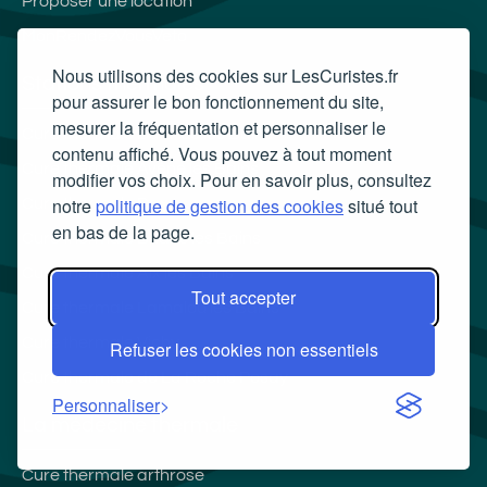
Proposer une location
MonRendezVousVeto
Nous utilisons des cookies sur LesCuristes.fr
Stations thermales
pour assurer le bon fonctionnement du site,
mesurer la fréquentation et personnaliser le
Cure thermale Balaruc les Bains
contenu affiché. Vous pouvez à tout moment
Cure thermale Avène les Bains
modifier vos choix. Pour en savoir plus, consultez
notre
politique de gestion des cookies
situé tout
Cure thermale Dax
en bas de la page.
Cure thermale Brides les Bains
Cure thermale Aix les Bains
Tout accepter
Cure thermale Lamalou les Bains
Cure thermale Vichy
Refuser les cookies non essentiels
Cure thermale de La Roche Posay
Personnaliser
La médecine thermale
Cure thermale arthrose