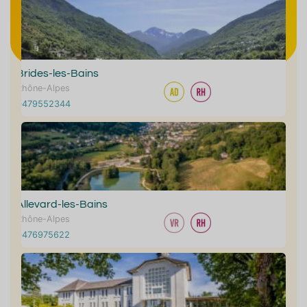
Brides-les-Bains
Rhône-Alpes
0479552344
Allevard-les-Bains
Rhône-Alpes
0476975622