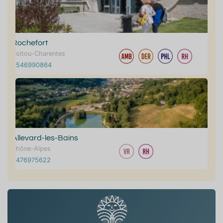
Rochefort
Poitou-Charentes
0546990864
Allevard-les-Bains
Rhône-Alpes
0476975622