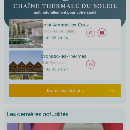
Saint-Amand-les-Eaux
Nord-Pas de Calais
01 42 65 24 24
Cransac-les-Thermes
Midi-Pyrénées
01 42 65 24 24
Toutes les stations
Les dernières actualités