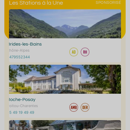
Les Stations à la Une
SPONSORISÉ
Brides-les-Bains
Rhône-Alpes
0479552344
Roche-Posay
Poitou-Charentes
05 49 19 49 49