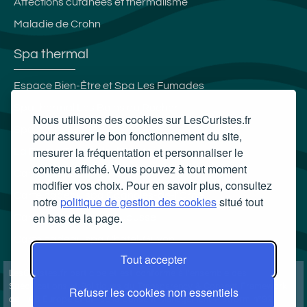
Affections cutanées et thermalisme
Maladie de Crohn
Spa thermal
Espace Bien-Être et Spa Les Fumades
Spa thermal Les Bains du Rocher
Nous utilisons des cookies sur LesCuristes.fr
Spa Aqua Terra
pour assurer le bon fonctionnement du site,
mesurer la fréquentation et personnaliser le
La Ferme Thermale d'Eugénie
contenu affiché. Vous pouvez à tout moment
Carte cadeau spa Vichy
modifier vos choix. Pour en savoir plus, consultez
Carte cadeau spa Bagnoles-de-l'Orne
notre
politique de gestion des cookies
situé tout
en bas de la page.
Carte cadeau spa Saubusse
Carte cadeau spa Châtel-Guyon
Tout accepter
LesCuristes.fr participe et est conforme à l'ensemble des
Spécifications et Politiques du Transparency & Consent Framework
Refuser les cookies non essentiels
de l'IAB Europe et utilise la Consent Management Platform n°92.