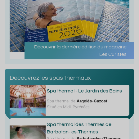
Découvrir la dernière édition du magazine
Les Curistes
Découvrez les spas thermaux
Spa thermal - Le Jardin des Bains
Spa thermal de
Argelès-Gazost
Situé en Midi-Pyrénées
Spa thermal des Thermes de
Barbotan-les-Thermes
Spa thermal de
Barbotan-les-Thermes