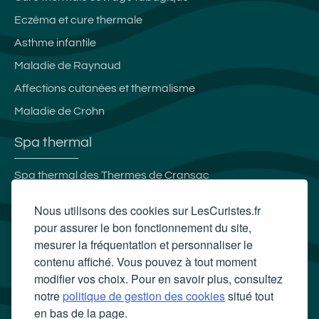
Eczéma et cure thermale
Asthme infantile
Maladie de Raynaud
Affections cutanées et thermalisme
Maladie de Crohn
Spa thermal
Spa thermal des Thermes de Cransac
La Parenthèse Obalia Institut
Nous utilisons des cookies sur LesCuristes.fr
Spa thermal de Borda
pour assurer le bon fonctionnement du site,
mesurer la fréquentation et personnaliser le
Célestins Spa Thermal
contenu affiché. Vous pouvez à tout moment
Carte cadeau spa Vichy
modifier vos choix. Pour en savoir plus, consultez
Carte cadeau spa Bagnoles-de-l'Orne
notre
politique de gestion des cookies
situé tout
en bas de la page.
Carte cadeau spa Saubusse