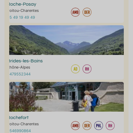
Roche-Posay
Poitou-Charentes
05 49 19 49 49
Brides-les-Bains
Rhône-Alpes
0479552344
Rochefort
Poitou-Charentes
0546990864