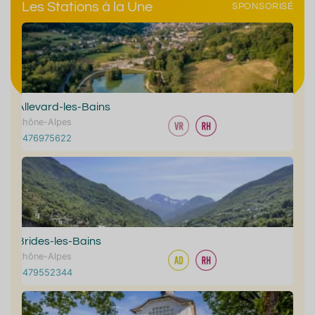
Les Stations à la Une
SPONSORISÉ
Allevard-les-Bains
Rhône-Alpes
0476975622
Brides-les-Bains
Rhône-Alpes
0479552344