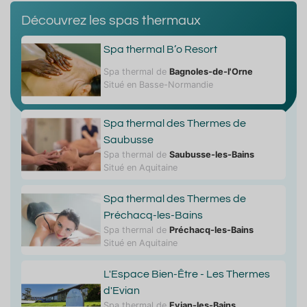
Découvrez les spas thermaux
Spa thermal B’o Resort
Spa thermal de
Bagnoles-de-l'Orne
Situé en Basse-Normandie
Spa thermal des Thermes de
Saubusse
Spa thermal de
Saubusse-les-Bains
Situé en Aquitaine
Spa thermal des Thermes de
Préchacq-les-Bains
Spa thermal de
Préchacq-les-Bains
Situé en Aquitaine
L'Espace Bien-Être - Les Thermes
d'Evian
Spa thermal de
Evian-les-Bains