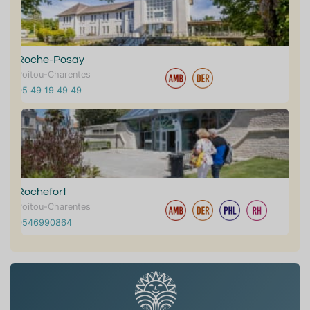
Roche-Posay
Poitou-Charentes
05 49 19 49 49
Rochefort
Poitou-Charentes
0546990864