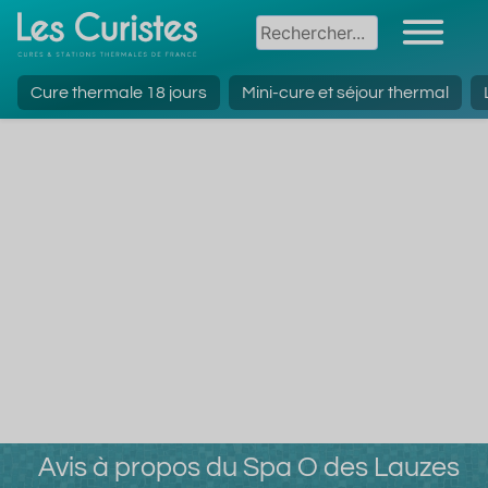
Cure thermale 18 jours
Mini-cure et séjour thermal
Avis à propos du Spa O des Lauzes