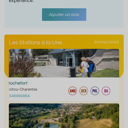
expérience.
Ajouter un avis
Les Stations à la Une
SPONSORISÉ
Rochefort
Poitou-Charentes
0546990864