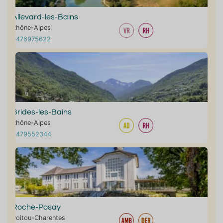
Allevard-les-Bains
Rhône-Alpes
0476975622
Brides-les-Bains
Rhône-Alpes
0479552344
Roche-Posay
Poitou-Charentes