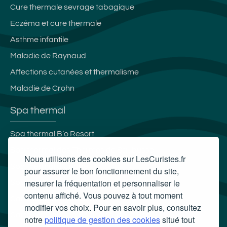
Cure thermale sevrage tabagique
Eczéma et cure thermale
Asthme infantile
Maladie de Raynaud
Affections cutanées et thermalisme
Maladie de Crohn
Spa thermal
Spa thermal B’o Resort
Spa thermal des Thermes de Saubusse
Nous utilisons des cookies sur LesCuristes.fr
Spa thermal d'Uriage
pour assurer le bon fonctionnement du site,
mesurer la fréquentation et personnaliser le
Spa Thermal Philae
contenu affiché. Vous pouvez à tout moment
Carte cadeau spa Vichy
modifier vos choix. Pour en savoir plus, consultez
Carte cadeau spa Bagnoles-de-l'Orne
notre
politique de gestion des cookies
situé tout