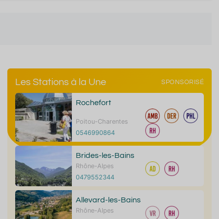
Les Stations à la Une
SPONSORISÉ
Rochefort
Poitou-Charentes
0546990864
Brides-les-Bains
Rhône-Alpes
0479552344
Allevard-les-Bains
Rhône-Alpes