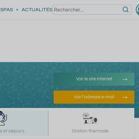
SPAS
ACTUALITÉS
Voir le site internet
Voir l'adresse e-mail
 et séjours
Station thermale