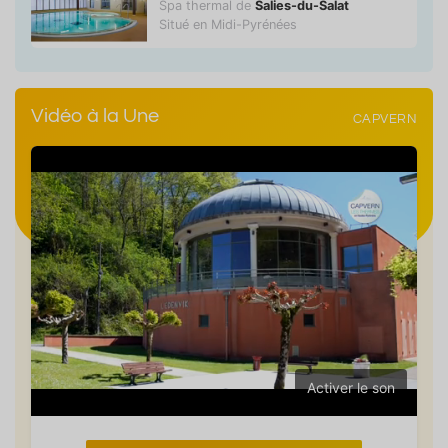
Spa thermal de
Salies-du-Salat
Situé en Midi-Pyrénées
Vidéo à la Une
CAPVERN
Activer le son