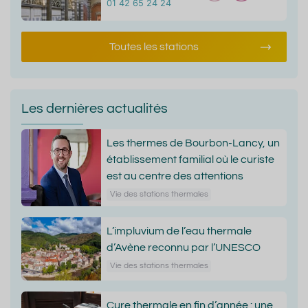
01 42 65 24 24
Toutes les stations
Les dernières actualités
Les thermes de Bourbon-Lancy, un
établissement familial où le curiste
est au centre des attentions
Vie des stations thermales
L’impluvium de l’eau thermale
d’Avène reconnu par l’UNESCO
Vie des stations thermales
Cure thermale en fin d’année : une