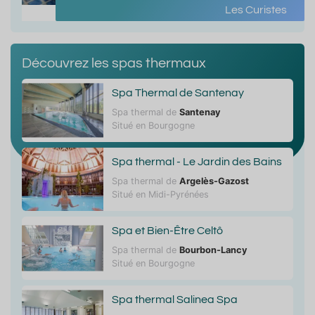
Les Curistes
Découvrez les spas thermaux
Spa Thermal de Santenay
Spa thermal de
Santenay
Situé en Bourgogne
Spa thermal - Le Jardin des Bains
Spa thermal de
Argelès-Gazost
Situé en Midi-Pyrénées
Spa et Bien-Être Celtô
Spa thermal de
Bourbon-Lancy
Situé en Bourgogne
Spa thermal Salinea Spa