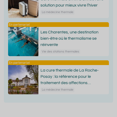
solution pour mieux vivre l’hiver
La médecine thermale
Les Charentes, une destination
bien-être où le thermalisme se
réinvente
Vie des stations thermales
La cure thermale de La Roche-
Posay : la référence pour le
traitement des affections
dermatologiques
La médecine thermale