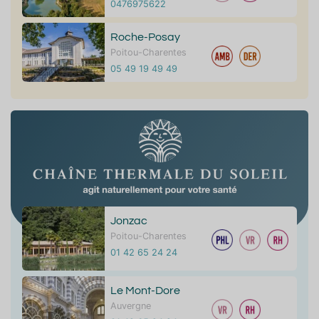
0476975622
Roche-Posay
Poitou-Charentes
05 49 19 49 49
Jonzac
Poitou-Charentes
01 42 65 24 24
Le Mont-Dore
Auvergne