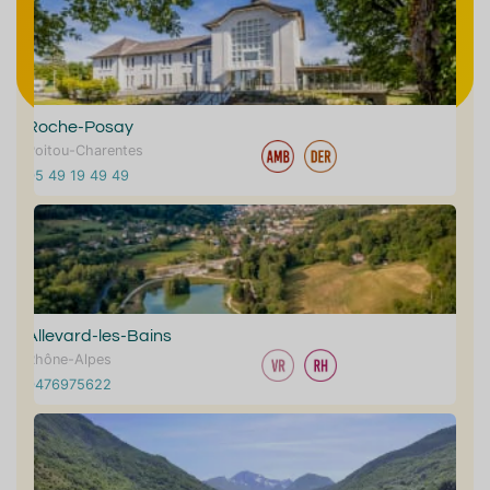
Roche-Posay
Poitou-Charentes
05 49 19 49 49
Allevard-les-Bains
Rhône-Alpes
0476975622