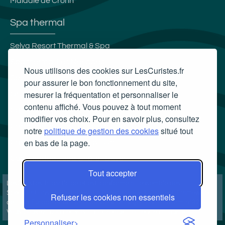
Maladie de Crohn
Spa thermal
Selya Resort Thermal & Spa
Spa thermal Les Nériades
Nous utilisons des cookies sur LesCuristes.fr
Spa Thermal de Bourbonne-les-Bains
pour assurer le bon fonctionnement du site,
mesurer la fréquentation et personnaliser le
Grand Spa thermal
contenu affiché. Vous pouvez à tout moment
Carte cadeau spa Vichy
modifier vos choix. Pour en savoir plus, consultez
Carte cadeau spa Bagnoles-de-l'Orne
notre
politique de gestion des cookies
situé tout
en bas de la page.
Carte cadeau spa Saubusse
Carte cadeau spa Châtel-Guyon
Tout accepter
LesCuristes.fr participe et est conforme à l'ensemble des
Spécifications et Politiques du Transparency & Consent Framework
Refuser les cookies non essentiels
de l'IAB Europe et utilise la Consent Management Platform n°92.
Vous pouvez modifier vos choix à tout moment en
cliquant ici
.
Personnaliser