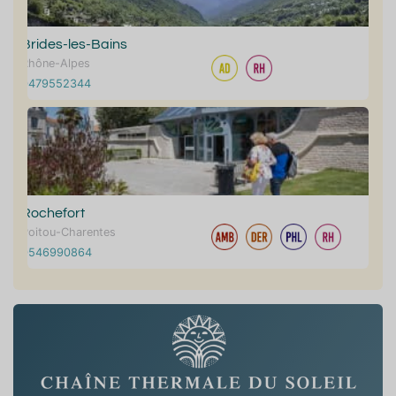
Brides-les-Bains
Rhône-Alpes
0479552344
Rochefort
Poitou-Charentes
0546990864