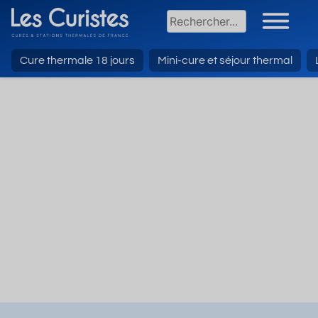
Cure thermale 18 jours
Mini-cure et séjour thermal