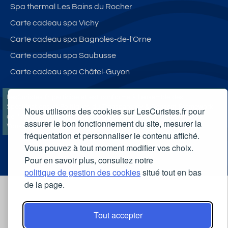
Spa thermal Les Bains du Rocher
Carte cadeau spa Vichy
Carte cadeau spa Bagnoles-de-l'Orne
Carte cadeau spa Saubusse
Carte cadeau spa Châtel-Guyon
LesCuristes.fr participe et est conforme à l'ensemble des
Spécifications et Politiques du Transparency & Consent Framework
Nous utilisons des cookies sur LesCuristes.fr pour
de l'IAB Europe et utilise la Consent Management Platform n°92.
assurer le bon fonctionnement du site, mesurer la
Vous pouvez modifier vos choix à tout moment en
cliquant ici
.
fréquentation et personnaliser le contenu affiché.
Vous pouvez à tout moment modifier vos choix.
Pour en savoir plus, consultez notre
politique de gestion des cookies
situé tout en bas
de la page.
Tout accepter