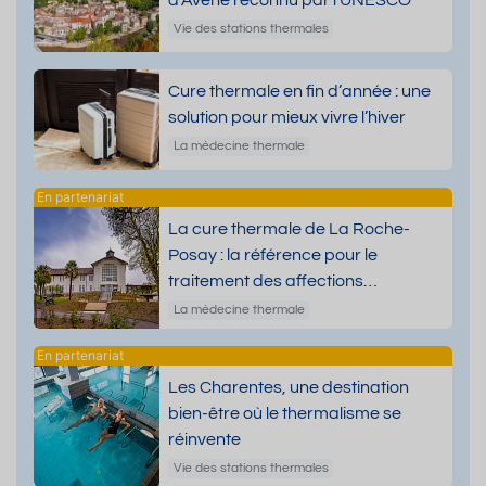
Vie des stations thermales
Cure thermale en fin d’année : une
solution pour mieux vivre l’hiver
La médecine thermale
La cure thermale de La Roche-
Posay : la référence pour le
traitement des affections
dermatologiques
La médecine thermale
Les Charentes, une destination
bien-être où le thermalisme se
réinvente
Vie des stations thermales