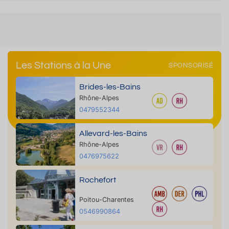
Les Stations à la Une
SPONSORISÉ
Brides-les-Bains
Rhône-Alpes
0479552344
Allevard-les-Bains
Rhône-Alpes
0476975622
Rochefort
Poitou-Charentes
0546990864