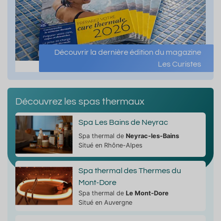
Découvrir la dernière édition du magazine
Les Curistes
Découvrez les spas thermaux
Spa Les Bains de Neyrac
Spa thermal de
Neyrac-les-Bains
Situé en Rhône-Alpes
Spa thermal des Thermes du
Mont-Dore
Spa thermal de
Le Mont-Dore
Situé en Auvergne