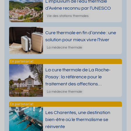
L’impluvium de l’eau thermale
d’Avène reconnu par l’UNESCO
Vie des stations thermales
Cure thermale en fin d’année : une
solution pour mieux vivre l’hiver
La médecine thermale
La cure thermale de La Roche-
Posay : la référence pour le
traitement des affections
dermatologiques
La médecine thermale
Les Charentes, une destination
bien-être où le thermalisme se
réinvente