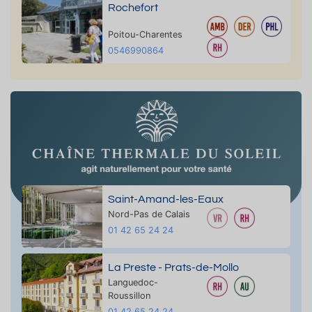
Rochefort
Poitou-Charentes
0546990864
Saint-Amand-les-Eaux
Nord-Pas de Calais
01 42 65 24 24
La Preste - Prats-de-Mollo
Languedoc-
Roussillon
01 42 65 24 24