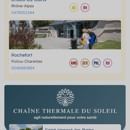
Rhône-Alpes
0479552344
Rochefort
Poitou-Charentes
0546990864
Saint-Honoré-les-Bains