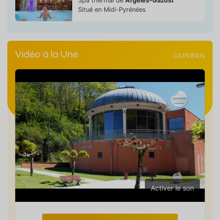
Spa thermal de
Argelès-Gazost
Situé en Midi-Pyrénées
Vidéo à la Une
CAPVERN
Activer le son