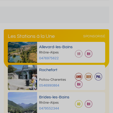
Les Stations à la Une
SPONSORISÉ
Allevard-les-Bains
Rhône-Alpes
0476975622
Rochefort
Poitou-Charentes
0546990864
Brides-les-Bains
Rhône-Alpes
0479552344