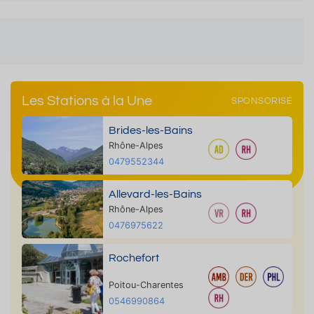
Les Stations à la Une
SPONSORISÉ
Brides-les-Bains
Rhône-Alpes
0479552344
Allevard-les-Bains
Rhône-Alpes
0476975622
Rochefort
Poitou-Charentes
0546990864