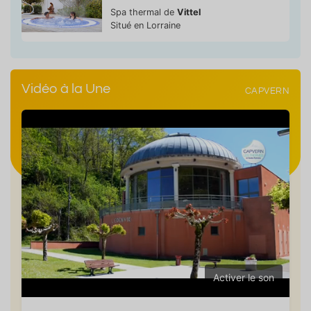
Spa thermal de
Vittel
Situé en Lorraine
Vidéo à la Une
CAPVERN
Activer le son