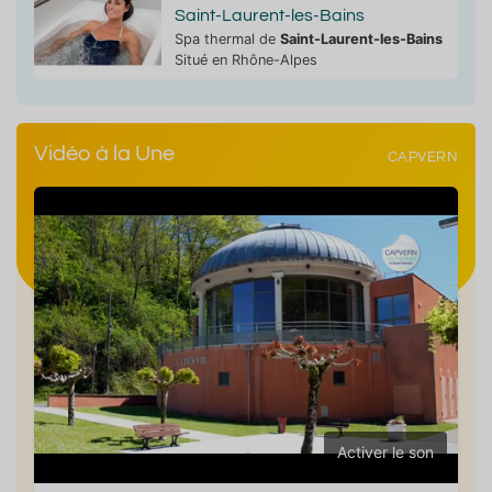
Saint-Laurent-les-Bains
Spa thermal de
Saint-Laurent-les-Bains
Situé en Rhône-Alpes
Vidéo à la Une
CAPVERN
Activer le son