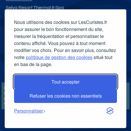
Selya Resort Thermal & Spa
Spa thermal Les Nériades
Nous utilisons des cookies sur LesCuristes.fr
Spa Thermal de Bourbonne-les-Bains
pour assurer le bon fonctionnement du site,
mesurer la fréquentation et personnaliser le
Grand Spa thermal
contenu affiché. Vous pouvez à tout moment
Carte cadeau spa Vichy
modifier vos choix. Pour en savoir plus, consultez
Carte cadeau spa Bagnoles-de-l'Orne
notre
politique de gestion des cookies
situé tout
en bas de la page.
Carte cadeau spa Saubusse
Carte cadeau spa Châtel-Guyon
Tout accepter
LesCuristes.fr participe et est conforme à l'ensemble des
Spécifications et Politiques du Transparency & Consent Framework
Refuser les cookies non essentiels
de l'IAB Europe et utilise la Consent Management Platform n°92.
Vous pouvez modifier vos choix à tout moment en
cliquant ici
.
Personnaliser