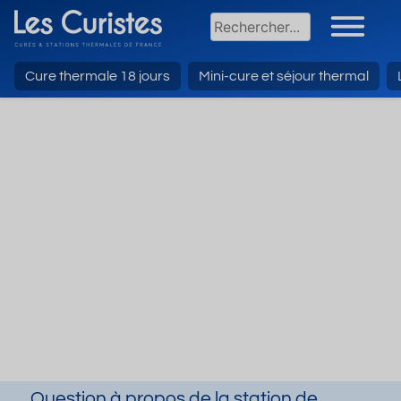
Cure thermale 18 jours
Mini-cure et séjour thermal
Question à propos de la station de