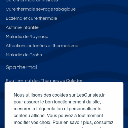
Cure thermale sevrage tabagique
Eczéma et cure thermale
Asthme infantile
Maladie de Raynaud
Affections cutanées et thermalisme
Maladie de Crohn
Spa thermal
Spa thermal des Thermes de Caleden
Spa Aqua Terra
Nous utilisons des cookies sur LesCuristes.fr
Spa Villa Pompéi
pour assurer le bon fonctionnement du site,
mesurer la fréquentation et personnaliser le
Spa thermal L'Edenvik
contenu affiché. Vous pouvez à tout moment
Carte cadeau spa Vichy
modifier vos choix. Pour en savoir plus, consultez
Carte cadeau spa Bagnoles-de-l'Orne