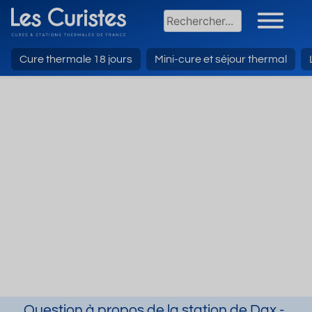
Cure thermale 18 jours
Mini-cure et séjour thermal
Question à propos de la station de Dax -