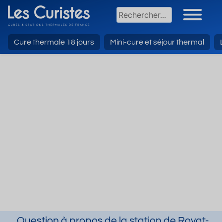
Cure thermale 18 jours
Mini-cure et séjour thermal
Question à propos de la station de Royat-