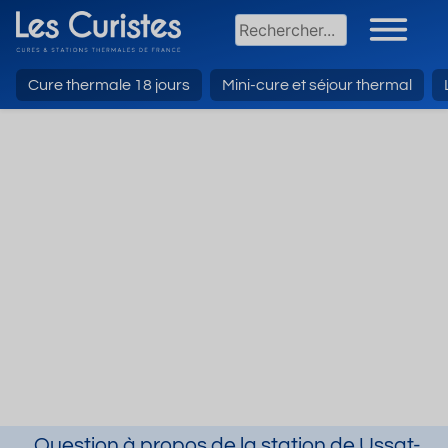
Cure thermale 18 jours
Mini-cure et séjour thermal
Question à propos de la station de Ussat-