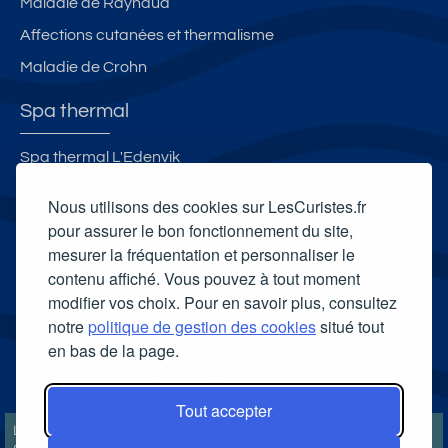
Maladie de Raynaud
Affections cutanées et thermalisme
Maladie de Crohn
Spa thermal
Spa thermal L'Edenvik
Spa et Bien-Être Celtô
Nous utilisons des cookies sur LesCuristes.fr
Spa Villa Pompéi
pour assurer le bon fonctionnement du site,
mesurer la fréquentation et personnaliser le
Spa thermal et Espace esthétique des Thermes de Dax
contenu affiché. Vous pouvez à tout moment
Carte cadeau spa Vichy
modifier vos choix. Pour en savoir plus, consultez
Carte cadeau spa Bagnoles-de-l'Orne
notre
politique de gestion des cookies
situé tout
en bas de la page.
Carte cadeau spa Saubusse
Carte cadeau spa Châtel-Guyon
Tout accepter
LesCuristes.fr participe et est conforme à l'ensemble des