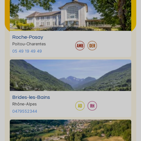
Roche-Posay
Poitou-Charentes
05 49 19 49 49
Brides-les-Bains
Rhône-Alpes
0479552344