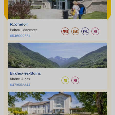
Rochefort
Poitou-Charentes
0546990864
Brides-les-Bains
Rhône-Alpes
0479552344