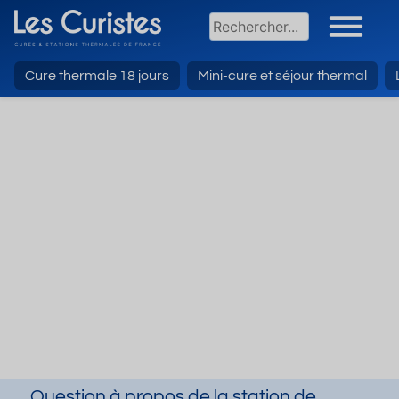
Cure thermale 18 jours
Mini-cure et séjour thermal
Question à propos de la station de