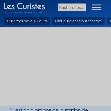
Cure thermale 18 jours
Mini-cure et séjour thermal
Question à propos de la station de