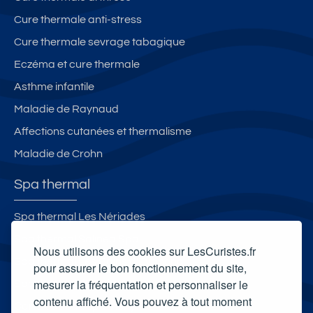
Cure thermale anti-stress
Cure thermale sevrage tabagique
Eczéma et cure thermale
Asthme infantile
Maladie de Raynaud
Affections cutanées et thermalisme
Maladie de Crohn
Spa thermal
Spa thermal Les Nériades
Spa thermal Salinea Spa
Nous utilisons des cookies sur LesCuristes.fr
Spa thermal Les Bains d'Evahona
pour assurer le bon fonctionnement du site,
mesurer la fréquentation et personnaliser le
Spa thermal de Saint-Honoré-les-Bains
contenu affiché. Vous pouvez à tout moment
Carte cadeau spa Vichy