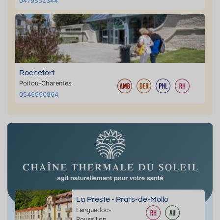
0479552344
Rochefort
Poitou-Charentes
0546990864
La Preste - Prats-de-Mollo
Languedoc-
Roussillon