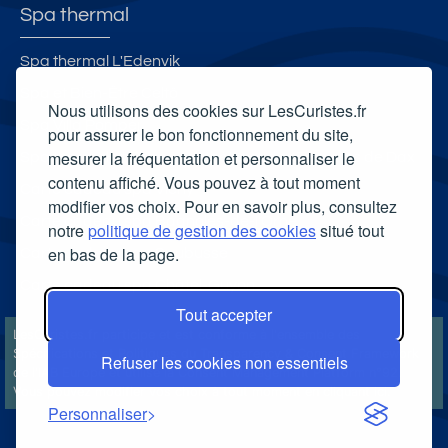
Spa thermal
Spa thermal L'Edenvik
Spa et Bien-Être Celtô
Nous utilisons des cookies sur LesCuristes.fr
Spa Villa Pompéi
pour assurer le bon fonctionnement du site,
mesurer la fréquentation et personnaliser le
Spa thermal et Espace esthétique des Thermes de Dax
contenu affiché. Vous pouvez à tout moment
Carte cadeau spa Vichy
modifier vos choix. Pour en savoir plus, consultez
Carte cadeau spa Bagnoles-de-l'Orne
notre
politique de gestion des cookies
situé tout
en bas de la page.
Carte cadeau spa Saubusse
Carte cadeau spa Châtel-Guyon
Tout accepter
LesCuristes.fr participe et est conforme à l'ensemble des
Spécifications et Politiques du Transparency & Consent Framework
Refuser les cookies non essentiels
de l'IAB Europe et utilise la Consent Management Platform n°92.
Vous pouvez modifier vos choix à tout moment en
cliquant ici
.
Personnaliser