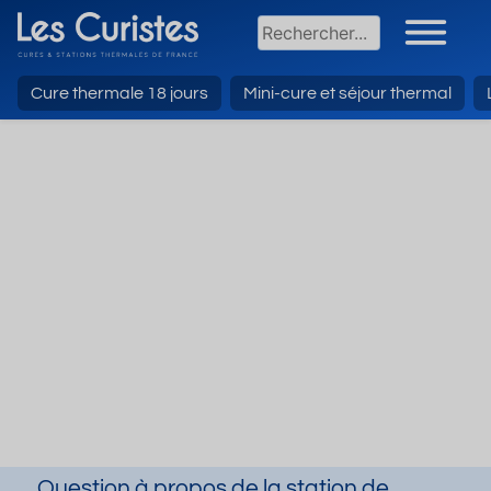
Cure thermale 18 jours
Mini-cure et séjour thermal
Question à propos de la station de