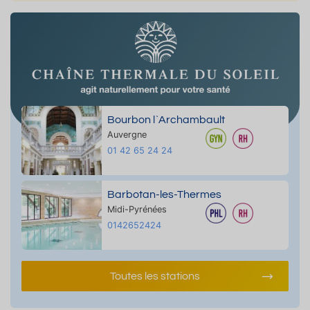
Bourbon l`Archambault
Auvergne
01 42 65 24 24
Barbotan-les-Thermes
Midi-Pyrénées
0142652424
Toutes les stations