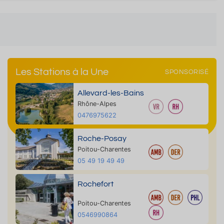
Les Stations à la Une
SPONSORISÉ
Allevard-les-Bains
Rhône-Alpes
0476975622
Roche-Posay
Poitou-Charentes
05 49 19 49 49
Rochefort
Poitou-Charentes
0546990864