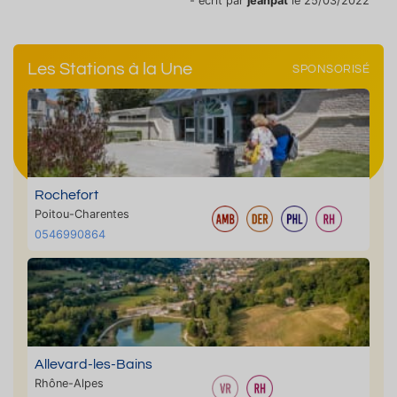
- écrit par
jeanpat
le 25/03/2022
Les Stations à la Une
SPONSORISÉ
Rochefort
Poitou-Charentes
0546990864
Allevard-les-Bains
Rhône-Alpes