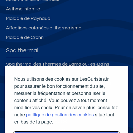
Asthme infantile
Maladie de Raynaud
Affections cutanées et thermalisme
Maladie de Crohn
Spa thermal
Spa thermal des Thermes de Lamalou-les-Bains
Spa O des Lauzes
Nous utilisons des cookies sur LesCuristes.fr
Spa thermal des Thermes de Préchacq-les-Bains
pour assurer le bon fonctionnement du site,
mesurer la fréquentation et personnaliser le
Spa thermal Sensoria Rio
contenu affiché. Vous pouvez à tout moment
Carte cadeau spa Vichy
modifier vos choix. Pour en savoir plus, consultez
Carte cadeau spa Bagnoles-de-l'Orne
notre
politique de gestion des cookies
situé tout
en bas de la page.
Carte cadeau spa Saubusse
Carte cadeau spa Châtel-Guyon