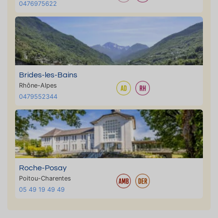
0476975622
Brides-les-Bains
Rhône-Alpes
0479552344
Roche-Posay
Poitou-Charentes
05 49 19 49 49