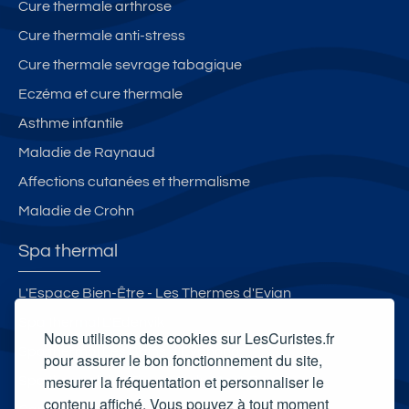
Cure thermale arthrose
Cure thermale anti-stress
Cure thermale sevrage tabagique
Eczéma et cure thermale
Asthme infantile
Maladie de Raynaud
Affections cutanées et thermalisme
Maladie de Crohn
Spa thermal
L'Espace Bien-Être - Les Thermes d'Evian
Spa thermal L'Edenvik
Nous utilisons des cookies sur LesCuristes.fr
Spa thermal Les Bains d'Evahona
pour assurer le bon fonctionnement du site,
mesurer la fréquentation et personnaliser le
Spa thermal des Thermes du Mont-Dore
contenu affiché. Vous pouvez à tout moment