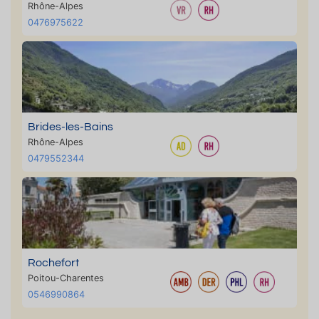
Rhône-Alpes
0476975622
Brides-les-Bains
Rhône-Alpes
0479552344
Rochefort
Poitou-Charentes
0546990864