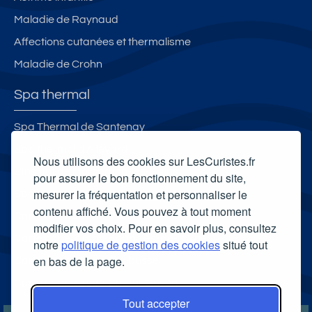
Maladie de Raynaud
Affections cutanées et thermalisme
Maladie de Crohn
Spa thermal
Spa Thermal de Santenay
Spa thermal d'Allevard
Nous utilisons des cookies sur LesCuristes.fr
L'Institut de Morsbronn-les-Bains
pour assurer le bon fonctionnement du site,
mesurer la fréquentation et personnaliser le
Spa thermal Salinea Spa
contenu affiché. Vous pouvez à tout moment
Carte cadeau spa Vichy
modifier vos choix. Pour en savoir plus, consultez
Carte cadeau spa Bagnoles-de-l'Orne
notre
politique de gestion des cookies
situé tout
en bas de la page.
Carte cadeau spa Saubusse
Carte cadeau spa Châtel-Guyon
Tout accepter