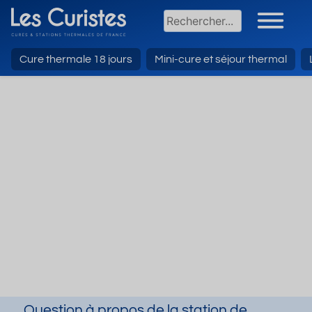
Cure thermale 18 jours
Mini-cure et séjour thermal
Question à propos de la station de