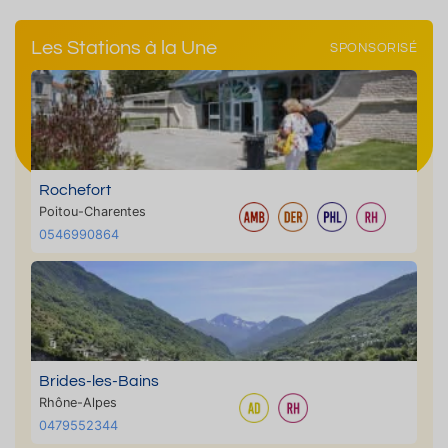
Les Stations à la Une
SPONSORISÉ
Rochefort
Poitou-Charentes
0546990864
Brides-les-Bains
Rhône-Alpes
0479552344