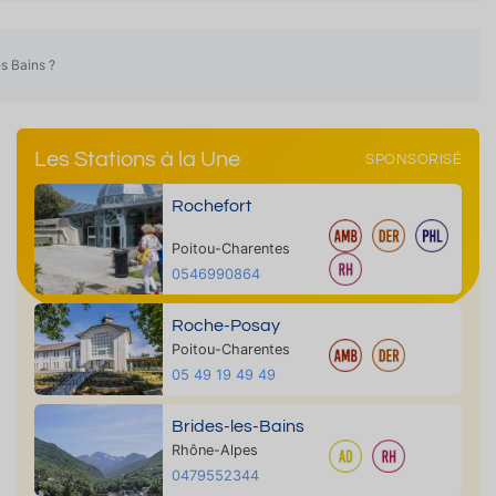
es Bains ?
Les Stations à la Une
SPONSORISÉ
Rochefort
Poitou-Charentes
0546990864
Roche-Posay
Poitou-Charentes
05 49 19 49 49
Brides-les-Bains
Rhône-Alpes
0479552344