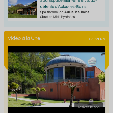
Spa Espace Bien-être et Aqua-
détente d'Aulus-les-Bains
Spa thermal de
Aulus-les-Bains
Situé en Midi-Pyrénées
Vidéo à la Une
CAPVERN
Activer le son